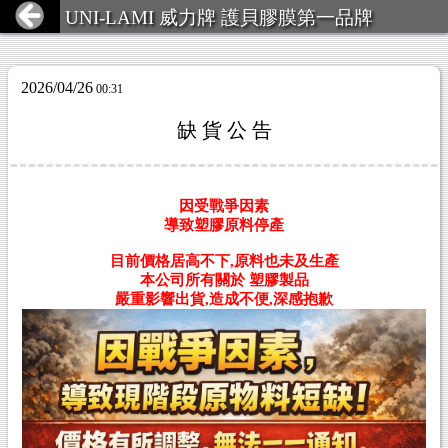
UNI-LAMI 威力牌 護貝膠膜第一品牌
2026/04/26
00:31
缺 貨 公 告
因受戰爭因素
導致塑膠原料停產
目前價格居高不下,原料也未及生產
本公司所有關於 塑膠製品
嚴重影響出貨,造成不便,深感抱歉