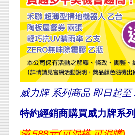
威力牌 系列商品
即日起至 
特約經銷商購買威力牌系
滿 588元(可混搭 可混購)