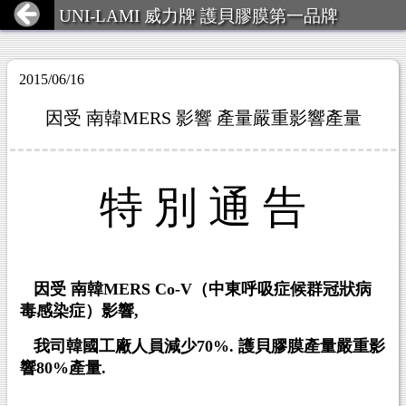
UNI-LAMI 威力牌 護貝膠膜第一品牌
2015/06/16
因受 南韓MERS 影響 產量嚴重影響產量
特
別
通
告
因受
南韓MERS Co-V
（中東呼吸症候群冠狀病
毒感染症）影響,
我司韓國工廠人員減少70%. 護貝膠膜產量嚴重影
響80%產量.