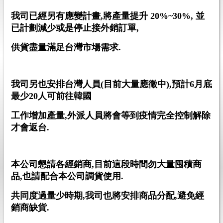
我司已經另有應變計畫,
將產量提升 20%~30%,
並
已計劃減少或是停止接外銷訂單,
供貨盡量滿足台灣市場需求.
我司另也安排台灣人員(
目前大量應徵中),
預計6
月底
最少20
人可前往韓國
工作增加產量,
外派人員將會等到疫情完全控制解除
才會返台.
本公司懇請各經銷商,
目前這段時間勿大量囤積商
品,
也請配合本公司調貨使用.
共同度過量少時期,
我司也將安排商品分配,
避免經
銷商缺貨.